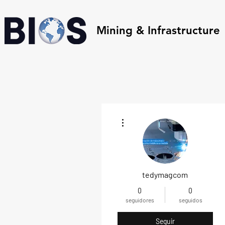
Mining & Infrastructure
Más acciones
tedymagcom
0
0
seguidores
seguidos
Seguir