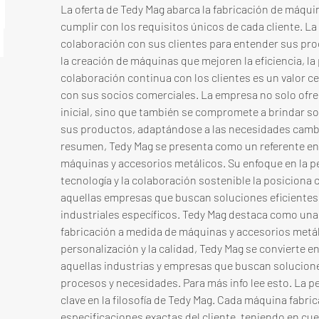
La oferta de Tedy Mag abarca la fabricación de máqui
cumplir con los requisitos únicos de cada cliente. La
colaboración con sus clientes para entender sus proc
la creación de máquinas que mejoren la eficiencia, la p
colaboración continua con los clientes es un valor cen
con sus socios comerciales. La empresa no solo ofre
inicial, sino que también se compromete a brindar sopo
sus productos, adaptándose a las necesidades cambia
resumen, Tedy Mag se presenta como un referente en l
máquinas y accesorios metálicos. Su enfoque en la pers
tecnología y la colaboración sostenible la posiciona
aquellas empresas que buscan soluciones eficientes 
industriales específicos. Tedy Mag destaca como una 
fabricación a medida de máquinas y accesorios metáli
personalización y la calidad, Tedy Mag se convierte en
aquellas industrias y empresas que buscan soluciones
procesos y necesidades. Para más info lee esto. La p
clave en la filosofía de Tedy Mag. Cada máquina fabric
especificaciones exactas del cliente, teniendo en cue