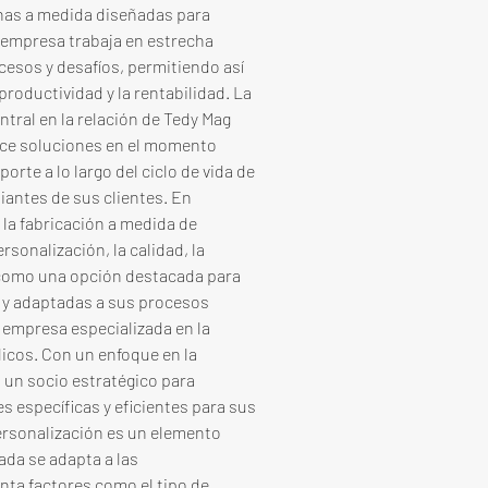
nas a medida diseñadas para 
 empresa trabaja en estrecha 
esos y desafíos, permitiendo así 
roductividad y la rentabilidad. La 
tral en la relación de Tedy Mag 
ce soluciones en el momento 
rte a lo largo del ciclo de vida de 
ntes de sus clientes. En 
a fabricación a medida de 
onalización, la calidad, la 
 como una opción destacada para 
y adaptadas a sus procesos 
empresa especializada en la 
cos. Con un enfoque en la 
 un socio estratégico para 
 específicas y eficientes para sus 
ersonalización es un elemento 
ada se adapta a las 
nta factores como el tipo de 