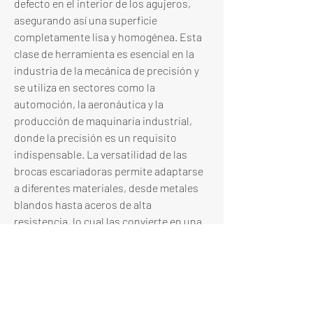
defecto en el interior de los agujeros, 
asegurando así una superficie 
completamente lisa y homogénea. Esta 
clase de herramienta es esencial en la 
industria de la mecánica de precisión y 
se utiliza en sectores como la 
automoción, la aeronáutica y la 
producción de maquinaria industrial, 
donde la precisión es un requisito 
indispensable. La versatilidad de las 
brocas escariadoras permite adaptarse 
a diferentes materiales, desde metales 
blandos hasta aceros de alta 
resistencia, lo cual las convierte en una 
herramienta indispensable en cualquier 
taller de mecanizado. Además, estas 
brocas se diseñan para ofrecer una 
larga vida útil, garantizando que el 
proceso de escariado sea eficiente y 