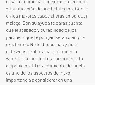
casa, así como para mejorar la elegancia 
y sofisticación de una habitación. Confía 
en los mayores especialistas en parquet 
malaga. Con su ayuda te darás cuenta 
que el acabado y durabilidad de los 
parquets que te pongan serán siempre 
excelentes. No lo dudes más y visita 
este website ahora para conocer la 
variedad de productos que ponen a tu 
disposición. El revestimiento del suelo 
es uno de los aspectos de mayor 
importancia a considerar en una 
vivienda, ya que no solo afecta la 
estética del espacio, sino también su 
funcionalidad y comodidad. En este 
sentido, tanto las tarimas como el 
parquet son opciones populares y 
versátiles que ofrecen una serie de 
beneficios importantes para cualquier 