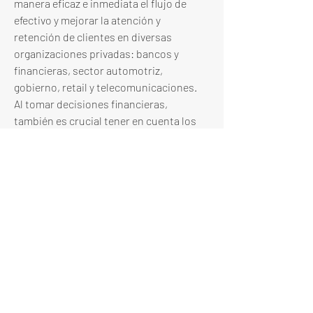
manera eficaz e inmediata el flujo de 
efectivo y mejorar la atención y 
retención de clientes en diversas 
organizaciones privadas: bancos y 
financieras, sector automotriz, 
gobierno, retail y telecomunicaciones. 
Al tomar decisiones financieras, 
también es crucial tener en cuenta los 
riesgos asociados con los acuerdos con 
consorcios jurídicos de cobranza 
especializada como Conjur. Aunque 
estos consorcios pueden ofrecer 
soluciones para el manejo de deudas, es 
importante que los consumidores estén 
informados sobre sus derechos y se 
aseguren de comprender 
completamente los términos y 
condiciones de cualquier acuerdo antes 
de comprometerse. La Condusef 