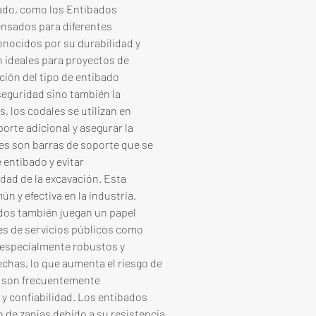
ado, como los Entibados 
nsados para diferentes 
onocidos por su durabilidad y 
n ideales para proyectos de 
ión del tipo de entibado 
eguridad sino también la 
 los codales se utilizan en 
rte adicional y asegurar la 
es son barras de soporte que se 
entibado y evitar 
ad de la excavación. Esta 
 y efectiva en la industria. 
dos también juegan un papel 
nes de servicios públicos como 
 especialmente robustos y 
echas, lo que aumenta el riesgo de 
 son frecuentemente 
y confiabilidad. Los entibados 
 de zanjas debido a su resistencia 