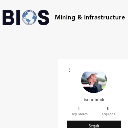
Mining & Infrastructure
Más acciones
ischebeck
0
0
seguidores
seguidos
Seguir