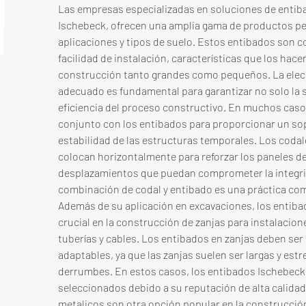
Las empresas especializadas en soluciones de entib
Ischebeck, ofrecen una amplia gama de productos pe
aplicaciones y tipos de suelo. Estos entibados son c
facilidad de instalación, características que los hace
construcción tanto grandes como pequeños. La elecc
adecuado es fundamental para garantizar no solo la s
eficiencia del proceso constructivo. En muchos casos,
conjunto con los entibados para proporcionar un sopo
estabilidad de las estructuras temporales. Los codal
colocan horizontalmente para reforzar los paneles de 
desplazamientos que puedan comprometer la integrid
combinación de codal y entibado es una práctica común
Además de su aplicación en excavaciones, los entiba
crucial en la construcción de zanjas para instalacio
tuberías y cables. Los entibados en zanjas deben ser
adaptables, ya que las zanjas suelen ser largas y estr
derrumbes. En estos casos, los entibados Ischebeck
seleccionados debido a su reputación de alta calidad 
metalicos son otra opción popular en la construcción