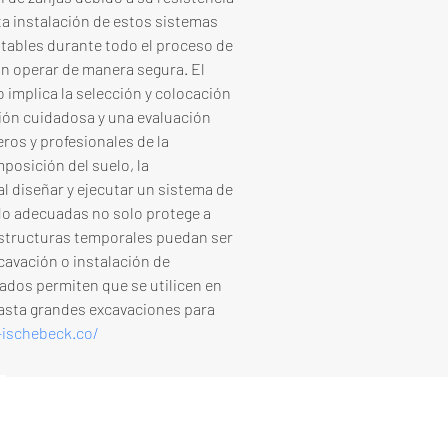
a instalación de estos sistemas 
stables durante todo el proceso de 
an operar de manera segura. El 
 implica la selección y colocación 
ción cuidadosa y una evaluación 
ros y profesionales de la 
osición del suelo, la 
l diseñar y ejecutar un sistema de 
do adecuadas no solo protege a 
estructuras temporales puedan ser 
avación o instalación de 
bados permiten que se utilicen en 
asta grandes excavaciones para 
-ischebeck.co/