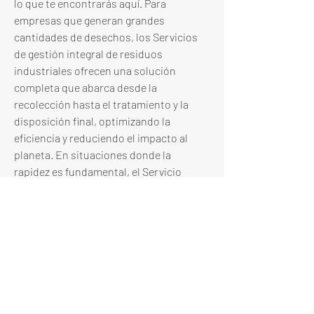
lo que te encontrarás aquí. Para 
empresas que generan grandes 
cantidades de desechos, los Servicios 
de gestión integral de residuos 
industriales ofrecen una solución 
completa que abarca desde la 
recolección hasta el tratamiento y la 
disposición final, optimizando la 
eficiencia y reduciendo el impacto al 
planeta. En situaciones donde la 
rapidez es fundamental, el Servicio 
urgente de retirada de escombros en 
Madrid asegura una respuesta 
inmediata y eficaz para la eliminación de 
residuos de construcción, permitiendo 
que los proyectos avancen sin 
interrupciones. Estos Expertos en 
gestión de residuos en Madrid te 
ofrecen tanto Soluciones de transporte 