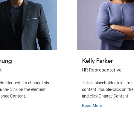
hung
Kelly Parker
t
HR Representative
eholder text. To change this
This is placeholder text. To 
uble-click on the element
content, double-click on th
hange Content.
and click Change Content.
Read More