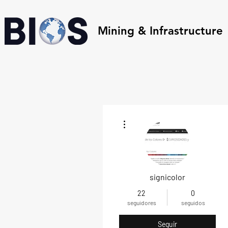
Mining & Infrastructure
Más acciones
signicolor
22
0
seguidores
seguidos
Seguir